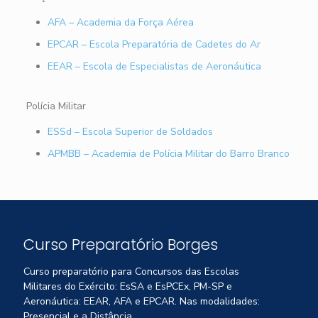
AFA – Academia da Força Aérea
EPCAR – Escola Preparatória de Cadetes do Ar
EEAR – Escola de Especialistas de Aeronáutica
Polícia Militar
ESSd – Escola Superior de Soldados
APMBB – Academia de Polícia Militar do Barro Branco
Curso Preparatório Borges
Curso preparatório para Concursos das Escolas
Militares do Exército: EsSA e EsPCEx, PM-SP e
Aeronáutica: EEAR, AFA e EPCAR. Nas modalidades:
Presencial e a Distância.