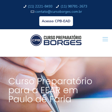
(11) 2221-8493
(11) 98781-2673
contato@cursoborges.com.br
Acesso CPB-EAD
Curso Preparatório
para a EEAR em
Paulo de Faria