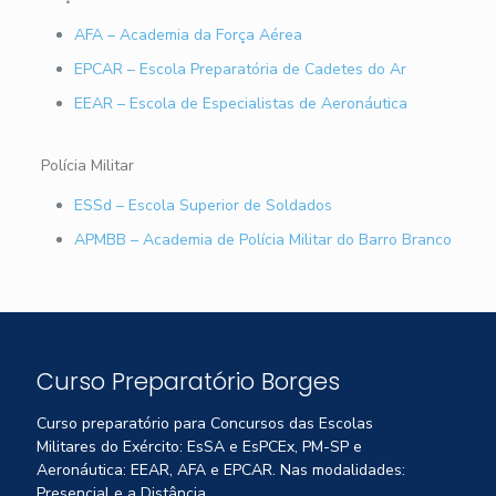
AFA – Academia da Força Aérea
EPCAR – Escola Preparatória de Cadetes do Ar
EEAR – Escola de Especialistas de Aeronáutica
Polícia Militar
ESSd – Escola Superior de Soldados
APMBB – Academia de Polícia Militar do Barro Branco
Curso Preparatório Borges
Curso preparatório para Concursos das Escolas
Militares do Exército: EsSA e EsPCEx, PM-SP e
Aeronáutica: EEAR, AFA e EPCAR. Nas modalidades:
Presencial e a Distância.