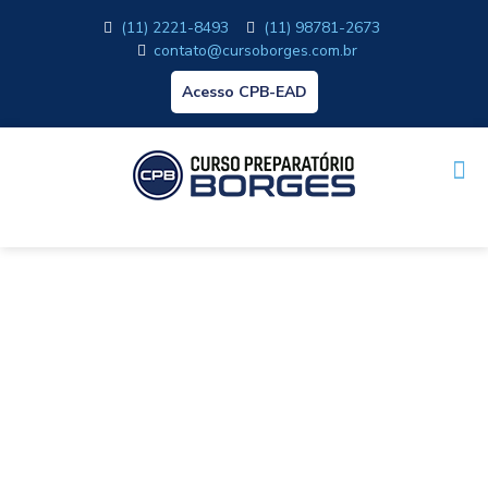
(11) 2221-8493
(11) 98781-2673
contato@cursoborges.com.br
Acesso CPB-EAD
Curso Preparatório
para a EEAR em
Paraibuna