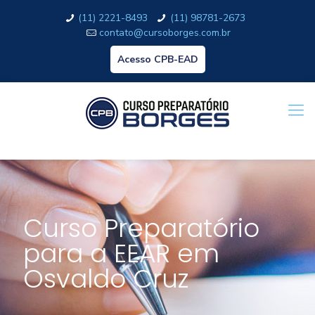
(11) 2221-8493
(11) 98781-2673
contato@cursoborges.com.br
Acesso CPB-EAD
Curso Preparatório
para a EEAR em
Osvaldo Cruz