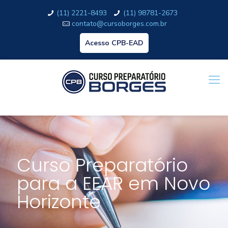
(11) 2221-8493
(11) 98781-2673
contato@cursoborges.com.br
Acesso CPB-EAD
Curso Preparatório
para a EEAR em Novo
Horizonte