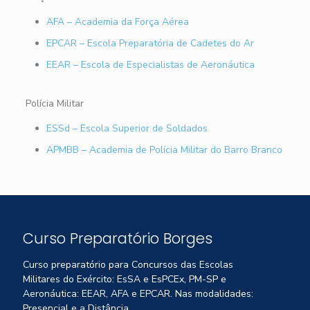
AFA – Academia da Força Aérea
EPCAR – Escola Preparatória de Cadetes do Ar
EEAR – Escola de Especialistas de Aeronáutica
Polícia Militar
ESSd – Escola Superior de Soldados
APMBB – Academia de Polícia Militar do Barro Branco
Curso Preparatório Borges
Curso preparatório para Concursos das Escolas
Militares do Exército: EsSA e EsPCEx, PM-SP e
Aeronáutica: EEAR, AFA e EPCAR. Nas modalidades:
Presencial e a Distância.