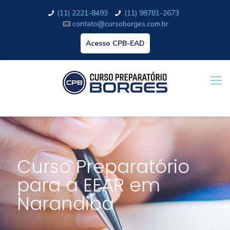
(11) 2221-8493
(11) 98781-2673
contato@cursoborges.com.br
Acesso CPB-EAD
Curso Preparatório
para a EEAR em
Narandiba