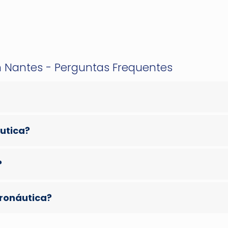
m Nantes - Perguntas Frequentes
áutica?
?
eronáutica?