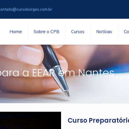
contato@cursoborges.com.br
Home
Sobre o CPB
Cursos
Notícias
Co
para a EEAR em Nantes
Curso Preparatóri