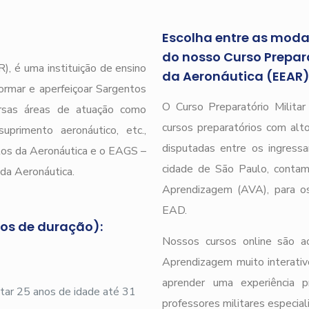
Escolha entre as modal
do nosso Curso Prepara
), é uma instituição de ensino
da Aeronáutica (EEAR
ormar e aperfeiçoar Sargentos
O Curso Preparatório Milita
ersas áreas de atuação como
cursos preparatórios com alto
uprimento aeronáutico, etc.,
disputadas entre os ingressa
tos da Aeronáutica e o EAGS –
cidade de São Paulo, conta
da Aeronáutica.
Aprendizagem (AVA), para os
EAD.
nos de duração):
Nossos cursos online são a
Aprendizagem muito interativ
aprender uma experiência 
ar 25 anos de idade até 31
professores militares especial