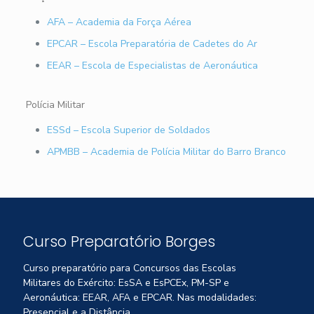
AFA – Academia da Força Aérea
EPCAR – Escola Preparatória de Cadetes do Ar
EEAR – Escola de Especialistas de Aeronáutica
Polícia Militar
ESSd – Escola Superior de Soldados
APMBB – Academia de Polícia Militar do Barro Branco
Curso Preparatório Borges
Curso preparatório para Concursos das Escolas
Militares do Exército: EsSA e EsPCEx, PM-SP e
Aeronáutica: EEAR, AFA e EPCAR. Nas modalidades:
Presencial e a Distância.