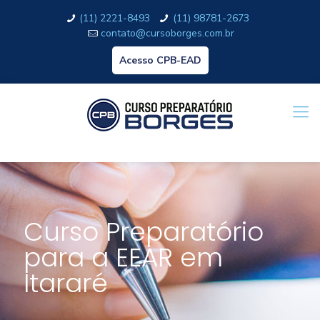
(11) 2221-8493
(11) 98781-2673
contato@cursoborges.com.br
Acesso CPB-EAD
Curso Preparatório
para a EEAR em
Itararé