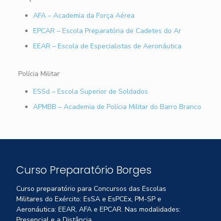
AFA – Academia da Força Aérea
EPCAR – Escola Preparatória de Cadetes do Ar
EEAR – Escola de Especialistas de Aeronáutica
Polícia Militar
ESSd – Escola Superior de Soldados
APMBB – Academia de Polícia Militar do Barro Branco
Curso Preparatório Borges
Curso preparatório para Concursos das Escolas
Militares do Exército: EsSA e EsPCEx, PM-SP e
Aeronáutica: EEAR, AFA e EPCAR. Nas modalidades:
Presencial e a Distância.