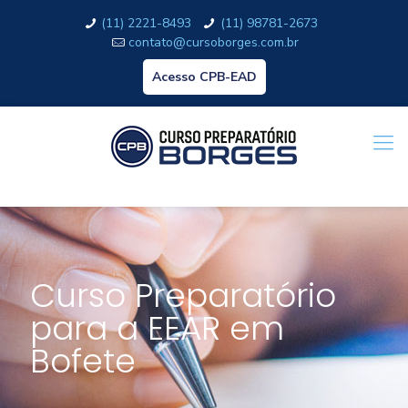
(11) 2221-8493
(11) 98781-2673
contato@cursoborges.com.br
Acesso CPB-EAD
Curso Preparatório
para a EEAR em
Bofete