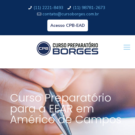
(11) 2221-8493
(11) 98781-2673
contato@cursoborges.com.br
Acesso CPB-EAD
Curso Preparatório
para a EEAR em
Américo de Campos