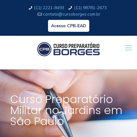
(11) 2221-8493
(11) 98781-2673
contato@cursoborges.com.br
Acesso CPB-EAD
Curso Preparatório
Militar no Jardins em
São Paulo