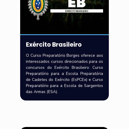
Exército Brasileiro
O Curso Preparatório Borges oferece aos
interessados cursos direcionados para os
concursos do Exército Brasileiro: Curso
Preparatório para a Escola Preparatória
de Cadetes do Exército (EsPCEx) e Curso
Preparatório para a Escola de Sargentos
das Armas (ESA).