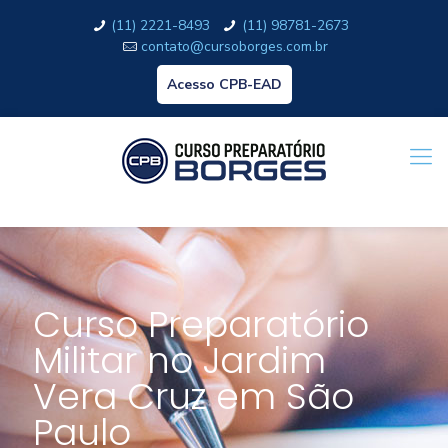
(11) 2221-8493
(11) 98781-2673
contato@cursoborges.com.br
Acesso CPB-EAD
Curso Preparatório
Militar no Jardim
Vera Cruz em São
Paulo