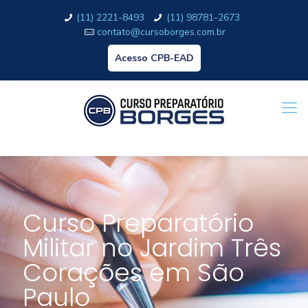
(11) 2221-8493
(11) 98781-2673
contato@cursoborges.com.br
Acesso CPB-EAD
Curso Preparatório
Militar no Jardim Três
Corações em São
Paulo