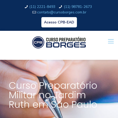
(11) 2221-8493
(11) 98781-2673
contato@cursoborges.com.br
Acesso CPB-EAD
Curso Preparatório
Militar no Jardim
Ruth em São Paulo