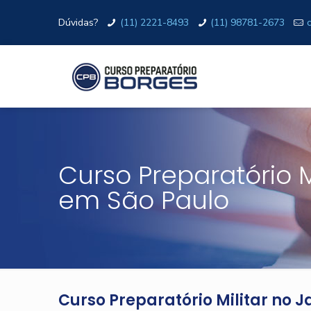
Dúvidas?
(11) 2221-8493
(11) 98781-2673
Curso Preparatório M
em São Paulo
Curso Preparatório Militar no 