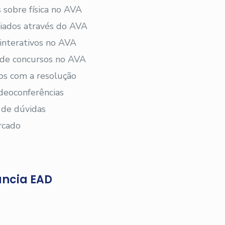
 sobre física no AVA
viados através do AVA
 interativos no AVA
s de concursos no AVA
os com a resolução
deoconferências
 de dúvidas
rcado
ância EAD