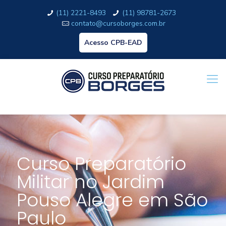
(11) 2221-8493
(11) 98781-2673
contato@cursoborges.com.br
Acesso CPB-EAD
Curso Preparatório
Militar no Jardim
Pouso Alegre em São
Paulo