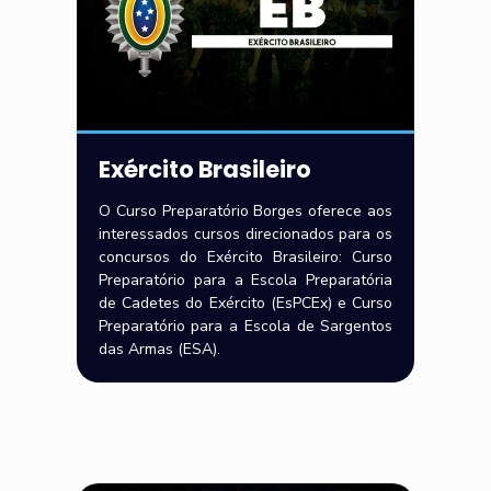
Exército Brasileiro
O Curso Preparatório Borges oferece aos
interessados cursos direcionados para os
concursos do Exército Brasileiro: Curso
Preparatório para a Escola Preparatória
de Cadetes do Exército (EsPCEx) e Curso
Preparatório para a Escola de Sargentos
das Armas (ESA).