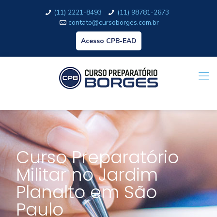
(11) 2221-8493
(11) 98781-2673
contato@cursoborges.com.br
Acesso CPB-EAD
Curso Preparatório
Militar no Jardim
Planalto em São
Paulo