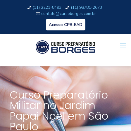
(11) 2221-8493
(11) 98781-2673
contato@cursoborges.com.br
Acesso CPB-EAD
Curso Preparatório
Militar no Jardim
Papai Noel em São
Paulo