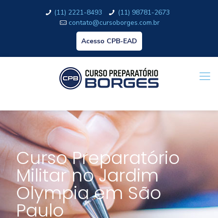
(11) 2221-8493
(11) 98781-2673
contato@cursoborges.com.br
Acesso CPB-EAD
Curso Preparatório
Militar no Jardim
Olympia em São
Paulo