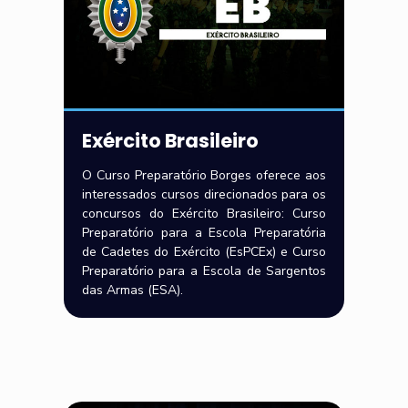
Exército Brasileiro
O Curso Preparatório Borges oferece aos
interessados cursos direcionados para os
concursos do Exército Brasileiro: Curso
Preparatório para a Escola Preparatória
de Cadetes do Exército (EsPCEx) e Curso
Preparatório para a Escola de Sargentos
das Armas (ESA).