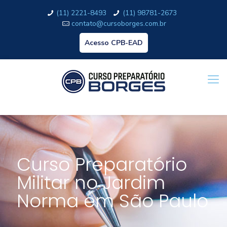
(11) 2221-8493
(11) 98781-2673
contato@cursoborges.com.br
Acesso CPB-EAD
Curso Preparatório
Militar no Jardim
Norma em São Paulo