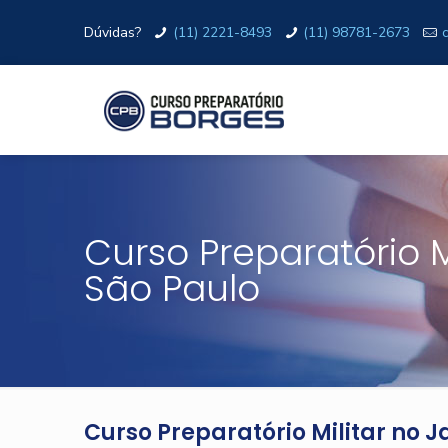
Dúvidas?
(11) 2221-8493
(11) 98781-2673
Curso Preparatório M
São Paulo
Curso Preparatório Militar no 