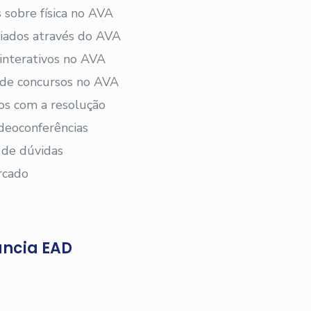
 sobre física no AVA
viados através do AVA
 interativos no AVA
s de concursos no AVA
os com a resolução
deoconferências
 de dúvidas
rcado
ância EAD