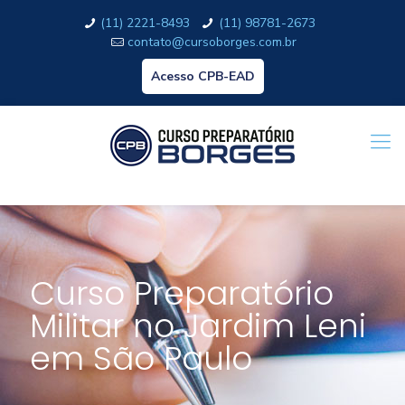
(11) 2221-8493
(11) 98781-2673
contato@cursoborges.com.br
Acesso CPB-EAD
Curso Preparatório
Militar no Jardim Leni
em São Paulo