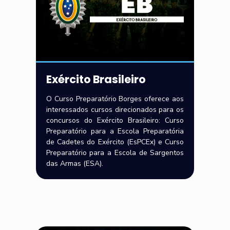
Exército Brasileiro
O Curso Preparatório Borges oferece aos
interessados cursos direcionados para os
concursos do Exército Brasileiro: Curso
Preparatório para a Escola Preparatória
de Cadetes do Exército (EsPCEx) e Curso
Preparatório para a Escola de Sargentos
das Armas (ESA).