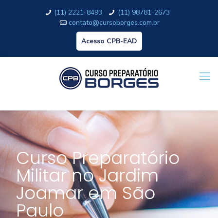
(11) 2221-8493
(11) 98781-2673
contato@cursoborges.com.br
Acesso CPB-EAD
Curso Preparatório
Militar no Jardim
Joamar em São
Paulo