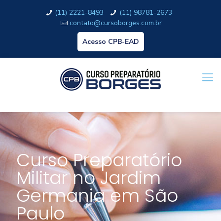
(11) 2221-8493
(11) 98781-2673
contato@cursoborges.com.br
Acesso CPB-EAD
Curso Preparatório
Militar no Jardim
Germania em São
Paulo