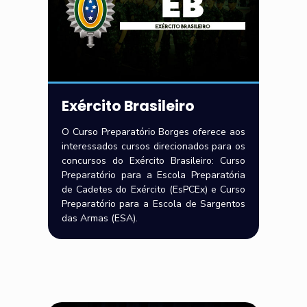
Exército Brasileiro
O Curso Preparatório Borges oferece aos
interessados cursos direcionados para os
concursos do Exército Brasileiro: Curso
Preparatório para a Escola Preparatória
de Cadetes do Exército (EsPCEx) e Curso
Preparatório para a Escola de Sargentos
das Armas (ESA).