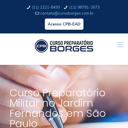
(11) 2221-8493
(11) 98781-2673
contato@cursoborges.com.br
Acesso CPB-EAD
Curso Preparatório
Militar no Jardim
Fernandes em São
Paulo