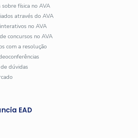
 sobre física no AVA
viados através do AVA
 interativos no AVA
s de concursos no AVA
os com a resolução
deoconferências
 de dúvidas
rcado
ância EAD