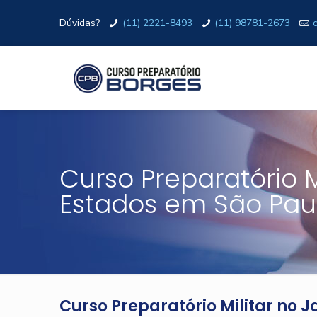
Dúvidas?
(11) 2221-8493
(11) 98781-2673
Curso Preparatório M
Estados em São Pau
Curso Preparatório Militar no 