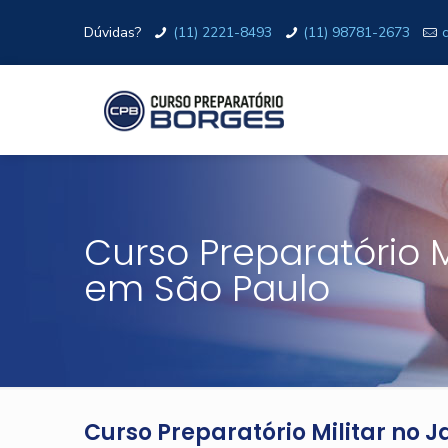
Dúvidas?
(11) 2221-8493
(11) 98781-2673
Curso Preparatório M
em São Paulo
Curso Preparatório Militar no 