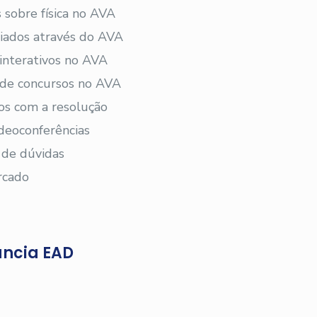
 sobre física no AVA
viados através do AVA
 interativos no AVA
s de concursos no AVA
os com a resolução
deoconferências
 de dúvidas
rcado
ância EAD