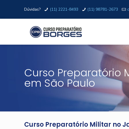
Dúvidas?
(11) 2221-8493
(11) 98781-2673
Curso Preparatório M
em São Paulo
Curso Preparatório Militar no 