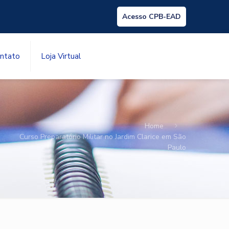
Acesso CPB-EAD
ntato
Loja Virtual
Home
Curso Preparatório Militar no Jardim Clarice em São
Paulo