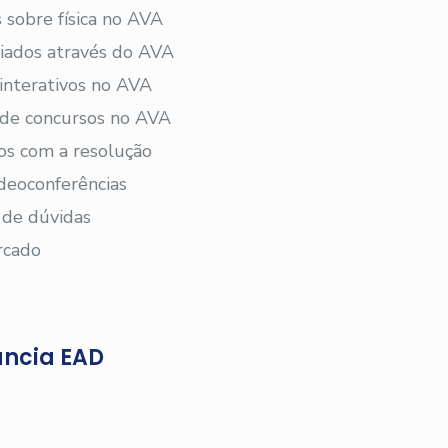
 sobre física no AVA
viados através do AVA
 interativos no AVA
s de concursos no AVA
os com a resolução
deoconferências
 de dúvidas
rcado
ância EAD