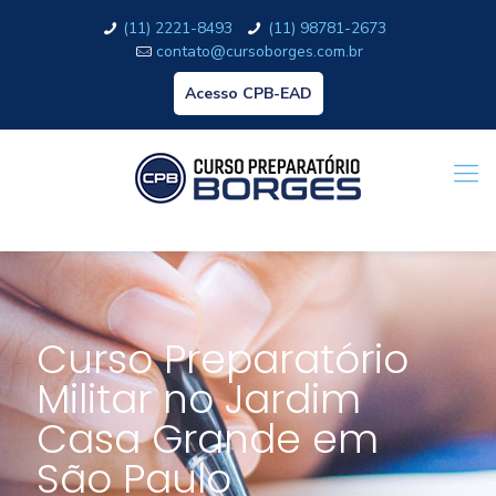
(11) 2221-8493
(11) 98781-2673
contato@cursoborges.com.br
Acesso CPB-EAD
Curso Preparatório
Militar no Jardim
Casa Grande em
São Paulo