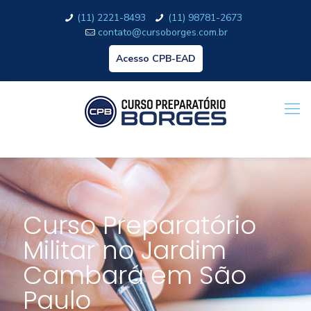
(11) 2221-8493
(11) 98781-2673
contato@cursoborges.com.br
Acesso CPB-EAD
Curso Preparatório
Militar no Jardim
Cambará em São
Paulo