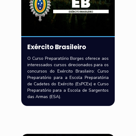
Exército Brasileiro
O Curso Preparatório Borges oferece aos
interessados cursos direcionados para os
concursos do Exército Brasileiro: Curso
Preparatório para a Escola Preparatória
de Cadetes do Exército (EsPCEx) e Curso
Preparatório para a Escola de Sargentos
das Armas (ESA).