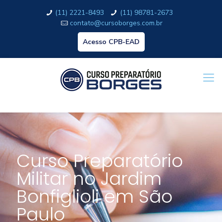
(11) 2221-8493
(11) 98781-2673
contato@cursoborges.com.br
Acesso CPB-EAD
Curso Preparatório
Militar no Jardim
Bonfiglioli em São
Paulo