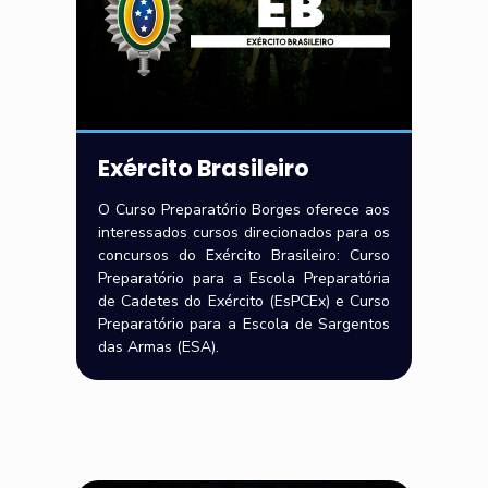
Exército Brasileiro
O Curso Preparatório Borges oferece aos
interessados cursos direcionados para os
concursos do Exército Brasileiro: Curso
Preparatório para a Escola Preparatória
de Cadetes do Exército (EsPCEx) e Curso
Preparatório para a Escola de Sargentos
das Armas (ESA).