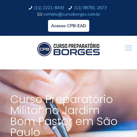
(11) 2221-8493
(11) 98781-2673
contato@cursoborges.com.br
Acesso CPB-EAD
Curso Preparatório
Militar no Jardim
Bom Pastor em São
Paulo