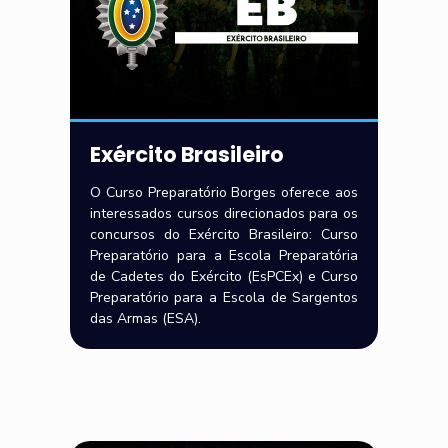
Exército Brasileiro
O Curso Preparatório Borges oferece aos
interessados cursos direcionados para os
concursos do Exército Brasileiro: Curso
Preparatório para a Escola Preparatória
de Cadetes do Exército (EsPCEx) e Curso
Preparatório para a Escola de Sargentos
das Armas (ESA).