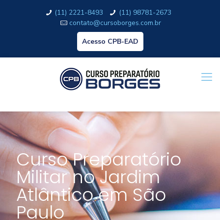
(11) 2221-8493
(11) 98781-2673
contato@cursoborges.com.br
Acesso CPB-EAD
Curso Preparatório
Militar no Jardim
Atlântico em São
Paulo