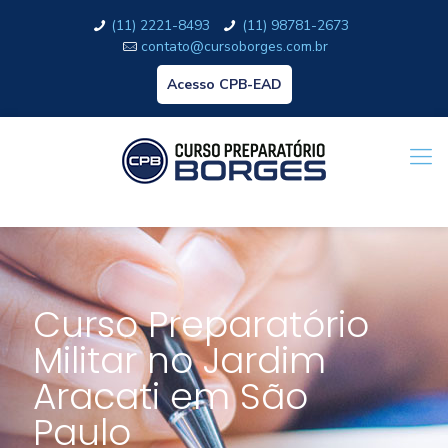
(11) 2221-8493
(11) 98781-2673
contato@cursoborges.com.br
Acesso CPB-EAD
Curso Preparatório
Militar no Jardim
Aracati em São
Paulo