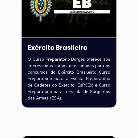
Exército Brasileiro
O Curso Preparatório Borges oferece aos
interessados cursos direcionados para os
concursos do Exército Brasileiro: Curso
Preparatório para a Escola Preparatória
de Cadetes do Exército (EsPCEx) e Curso
Preparatório para a Escola de Sargentos
das Armas (ESA).