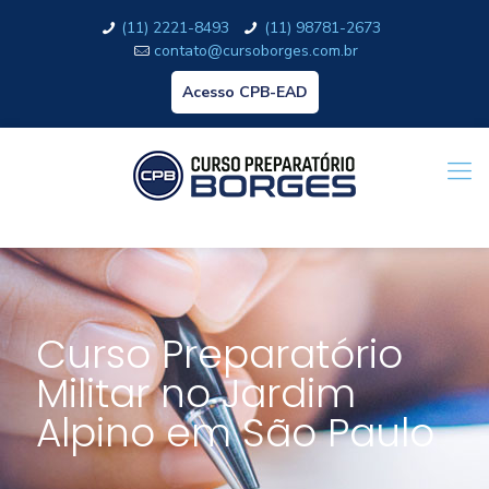
(11) 2221-8493
(11) 98781-2673
contato@cursoborges.com.br
Acesso CPB-EAD
Curso Preparatório
Militar no Jardim
Alpino em São Paulo