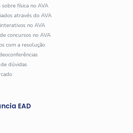
 sobre física no AVA
viados através do AVA
 interativos no AVA
s de concursos no AVA
os com a resolução
deoconferências
 de dúvidas
rcado
ância EAD