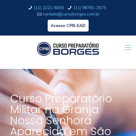
(11) 2221-8493
(11) 98781-2673
contato@cursoborges.com.br
Acesso CPB-EAD
Curso Preparatório
Militar na Granja
Nossa Senhora
Aparecida em São