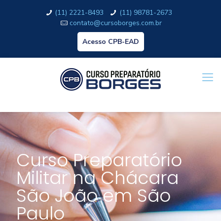
(11) 2221-8493
(11) 98781-2673
contato@cursoborges.com.br
Acesso CPB-EAD
Curso Preparatório
Militar na Chácara
São João em São
Paulo