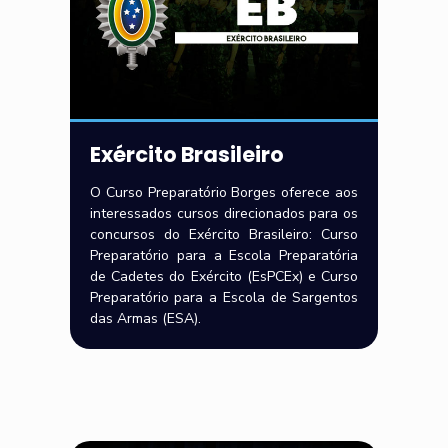
Exército Brasileiro
O Curso Preparatório Borges oferece aos
interessados cursos direcionados para os
concursos do Exército Brasileiro: Curso
Preparatório para a Escola Preparatória
de Cadetes do Exército (EsPCEx) e Curso
Preparatório para a Escola de Sargentos
das Armas (ESA).