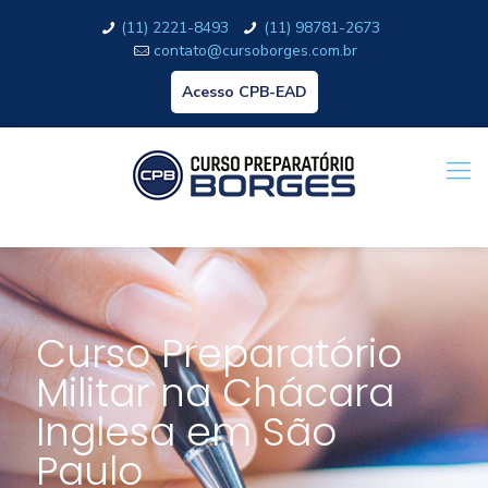
(11) 2221-8493
(11) 98781-2673
contato@cursoborges.com.br
Acesso CPB-EAD
Curso Preparatório
Militar na Chácara
Inglesa em São
Paulo