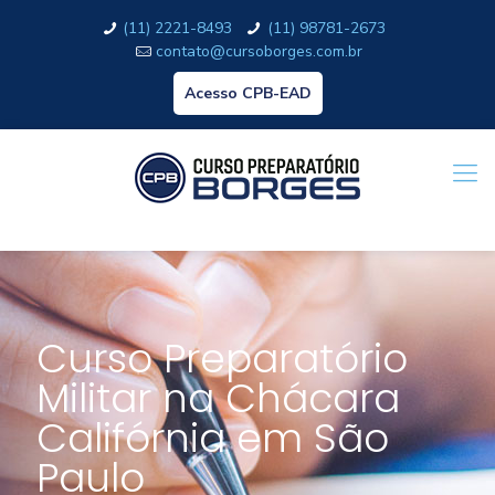
(11) 2221-8493
(11) 98781-2673
contato@cursoborges.com.br
Acesso CPB-EAD
Curso Preparatório
Militar na Chácara
Califórnia em São
Paulo