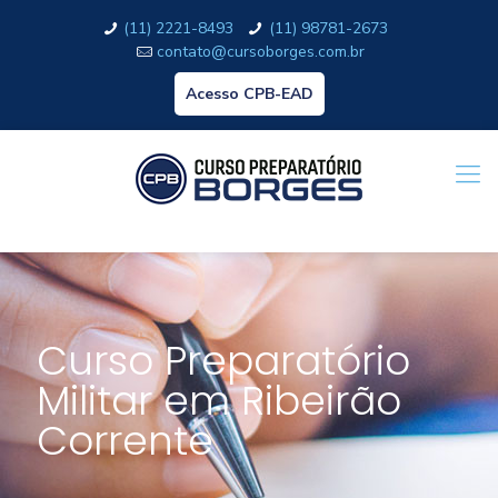
(11) 2221-8493
(11) 98781-2673
contato@cursoborges.com.br
Acesso CPB-EAD
Curso Preparatório
Militar em Ribeirão
Corrente