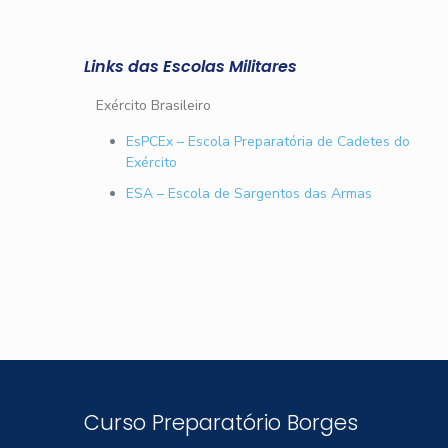
Links das Escolas Militares
Exército Brasileiro
EsPCEx – Escola Preparatória de Cadetes do
Exército
ESA – Escola de Sargentos das Armas
Curso Preparatório Borges