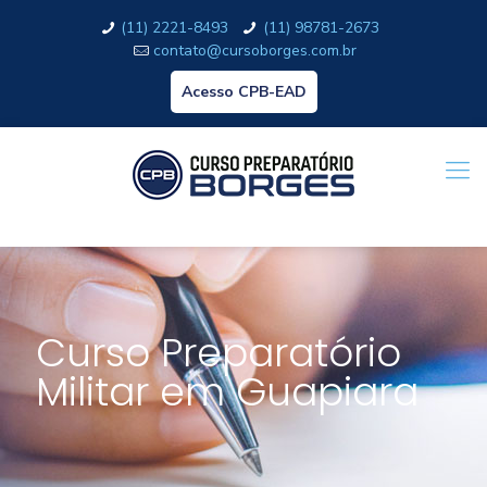
(11) 2221-8493
(11) 98781-2673
contato@cursoborges.com.br
Acesso CPB-EAD
Curso Preparatório
Militar em Guapiara