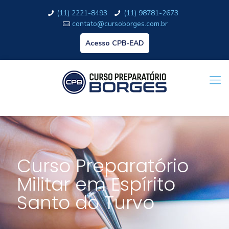
(11) 2221-8493
(11) 98781-2673
contato@cursoborges.com.br
Acesso CPB-EAD
Curso Preparatório
Militar em Espírito
Santo do Turvo