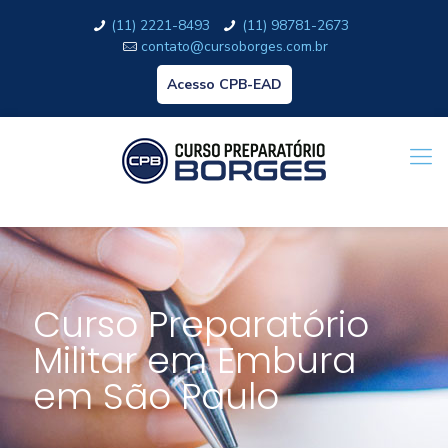
(11) 2221-8493
(11) 98781-2673
contato@cursoborges.com.br
Acesso CPB-EAD
Curso Preparatório
Militar em Embura
em São Paulo