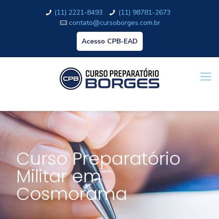
(11) 2221-8493
(11) 98781-2673
contato@cursoborges.com.br
Acesso CPB-EAD
Curso Preparatório
Militar em
Cosmorama