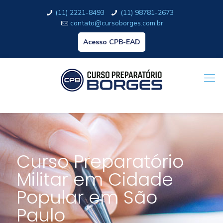
(11) 2221-8493
(11) 98781-2673
contato@cursoborges.com.br
Acesso CPB-EAD
Curso Preparatório
Militar em Cidade
Popular em São
Paulo