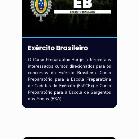
Exército Brasileiro
O Curso Preparatório Borges oferece aos
interessados cursos direcionados para os
concursos do Exército Brasileiro: Curso
Preparatório para a Escola Preparatória
de Cadetes do Exército (EsPCEx) e Curso
Preparatório para a Escola de Sargentos
das Armas (ESA).