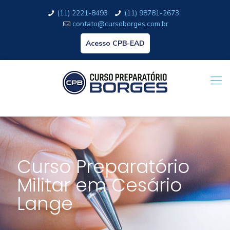
(11) 2221-8493
(11) 98781-2673
contato@cursoborges.com.br
Acesso CPB-EAD
Curso Preparatório
Militar em Cesário
Lange