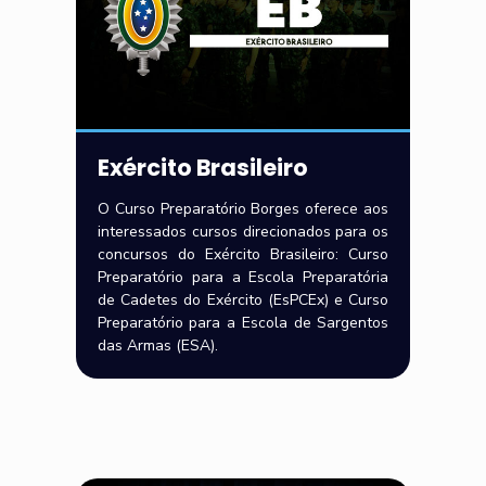
Exército Brasileiro
O Curso Preparatório Borges oferece aos
interessados cursos direcionados para os
concursos do Exército Brasileiro: Curso
Preparatório para a Escola Preparatória
de Cadetes do Exército (EsPCEx) e Curso
Preparatório para a Escola de Sargentos
das Armas (ESA).