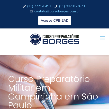
(11) 2221-8493
(11) 98781-2673
contato@cursoborges.com.br
Acesso CPB-EAD
Curso Preparatório
Militar em
Campininha em São
Paulo