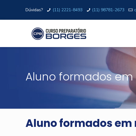
Dúvidas?
(11) 2221-8493
(11) 98781-2673
Aluno formados em
Aluno formados em 