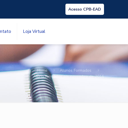
Acesso CPB-EAD
ntato
Loja Virtual
Home
Alunos Formados
Aluno formados em novembro de 2016